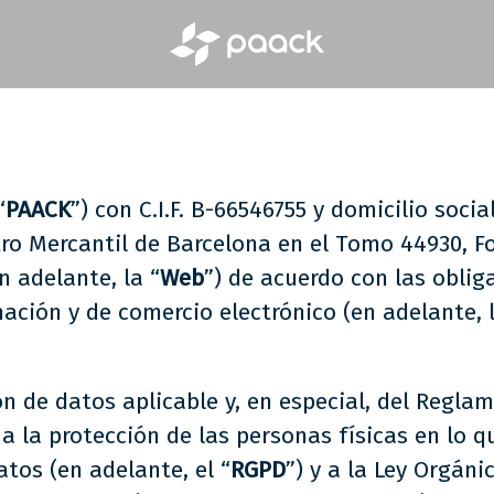
“
PAACK
”) con C.I.F. B-66546755 y domicilio soci
ro Mercantil de Barcelona en el Tomo 44930, Fol
n adelante, la “
Web
”) de acuerdo con las oblig
rmación y de comercio electrónico (en adelante, 
n de datos aplicable y, en especial, del Regla
vo a la protección de las personas físicas en lo
atos (en adelante, el “
RGPD
”) y a la Ley Orgáni