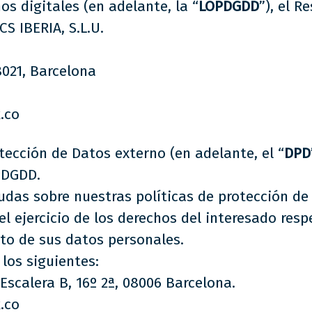
s digitales (en adelante, la “
LOPDGDD
”), el 
S IBERIA, S.L.U.
8021, Barcelona
.co
ección de Datos externo (en adelante, el “
DPD
OPDGDD.
das sobre nuestras políticas de protección de 
l ejercicio de los derechos del interesado resp
nto de sus datos personales.
los siguientes:
, Escalera B, 16º 2ª, 08006 Barcelona.
.co