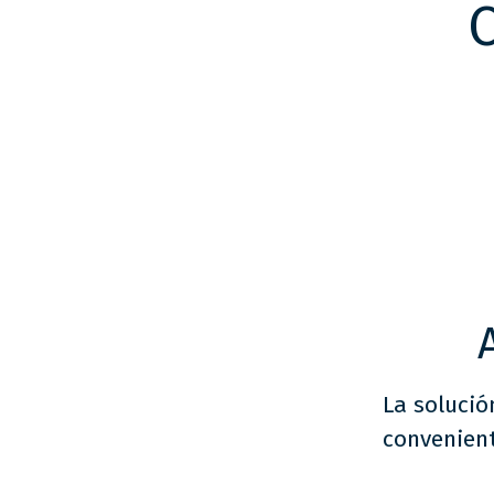
La solució
convenient