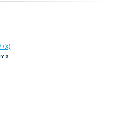
M/X)
rcia